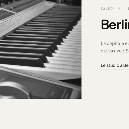
52.52° N — 
Berl
La capitale e
qui va avec. 
Le studio à Be