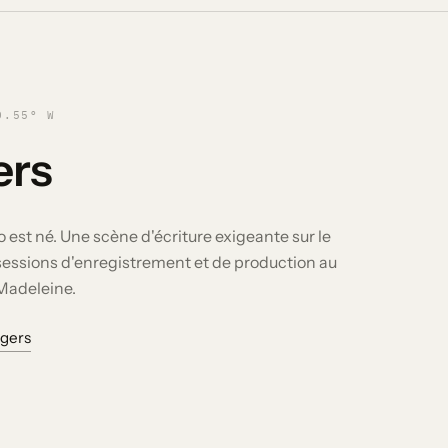
0.55° W
ers
io est né. Une scène d'écriture exigeante sur le
 sessions d'enregistrement et de production au
 Madeleine.
ngers