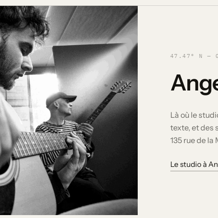
47.47° N — 
Ang
Là où le stud
texte, et des
135 rue de la
Le studio à A