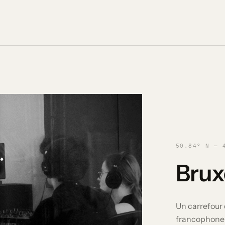
50.84° N — 
Brux
Un carrefour 
francophone e