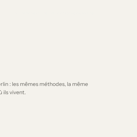
Approche
Savoir-faire
Projets
Studios
Journal
Berlin : les mêmes méthodes, la même
 ils vivent.