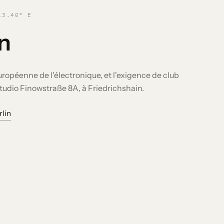
13.40° E
in
uropéenne de l'électronique, et l'exigence de club
Studio Finowstraße 8A, à Friedrichshain.
rlin